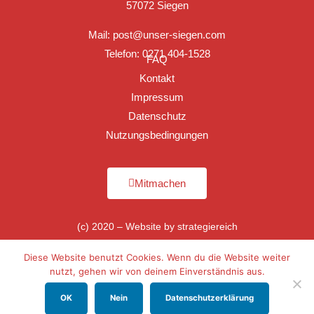
57072 Siegen
Mail:
post@unser-siegen.com
Telefon: 0271 404-1528
FAQ
Kontakt
Impressum
Datenschutz
Nutzungsbedingungen
Mitmachen
(c) 2020 – Website by
strategiereich
Diese Website benutzt Cookies. Wenn du die Website weiter
nutzt, gehen wir von deinem Einverständnis aus.
OK
Nein
Datenschutzerklärung