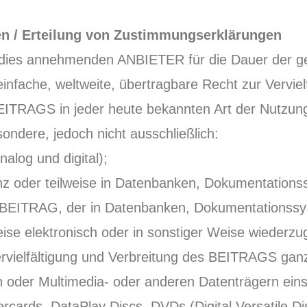
n / Erteilung von Zustimmungserklärungen
ies annehmenden ANBIETER für die Dauer der geset
fache, weltweite, übertragbare Recht zur Verviel
ITRAGS in jeder heute bekannten Art der Nutzung
ondere, jedoch nicht ausschließlich:
alog und digital);
 oder teilweise in Datenbanken, Dokumentationss
 BEITRAG, der in Datenbanken, Dokumentationssys
weise elektronisch oder in sonstiger Weise wiederz
rvielfältigung und Verbreitung des BEITRAGS ganz o
n oder Multimedia- oder anderen Datenträgern einsc
ercards, DataPlay Discs, DVDs (Digital Versatile 