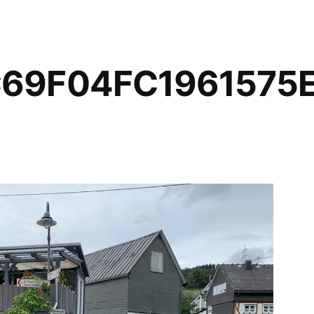
69F04FC1961575