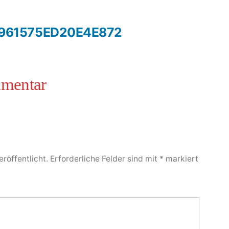
961575ED20E4E872
röffentlicht.
Erforderliche Felder sind mit
*
markiert