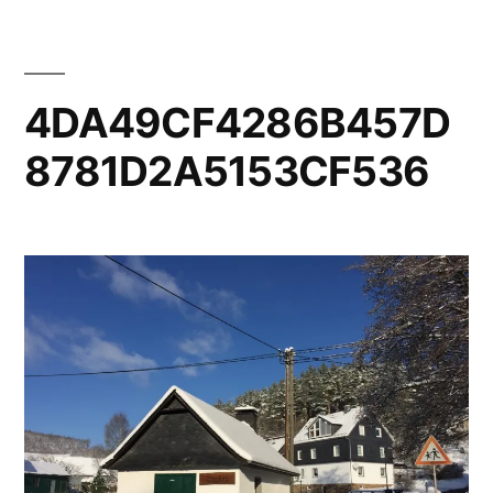
4DA49CF4286B457D
8781D2A5153CF536