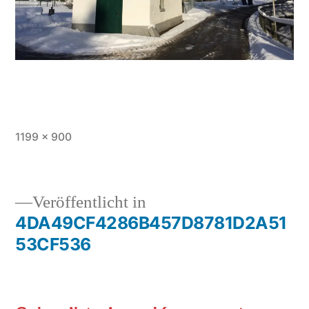
1199 × 900
Veröffentlicht in
4DA49CF4286B457D8781D2A51
53CF536