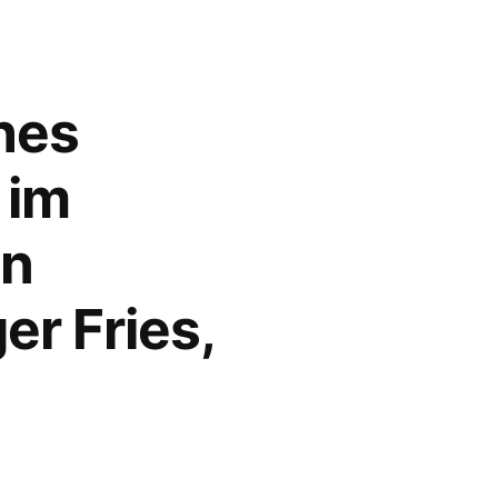
hes
 im
in
r Fries,