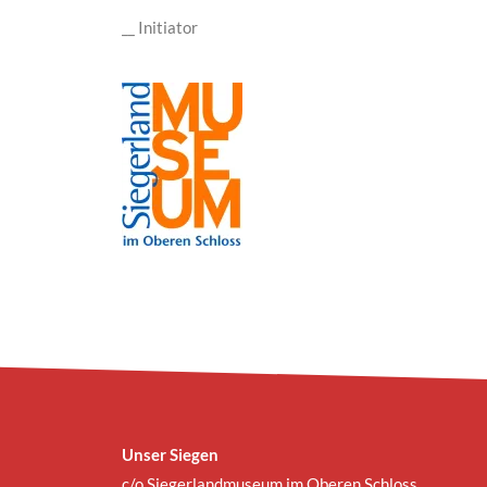
__ Initiator
Unser Siegen
c/o Siegerlandmuseum im Oberen Schloss