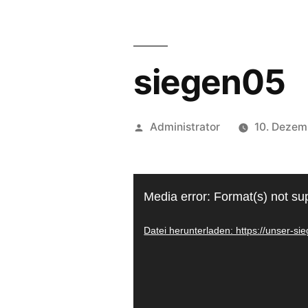
siegen05
Administrator
10. Dezem
Video-
Media error: Format(s) not su
Player
Datei herunterladen: https://unser-