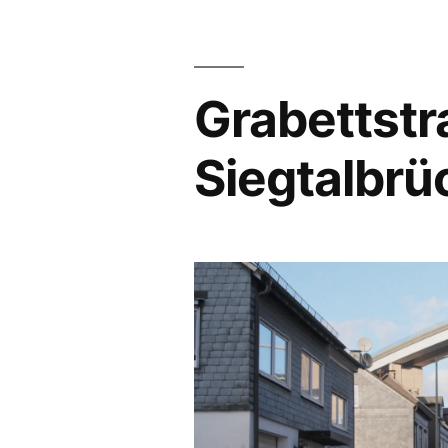
Grabettstra
Siegtalbrü