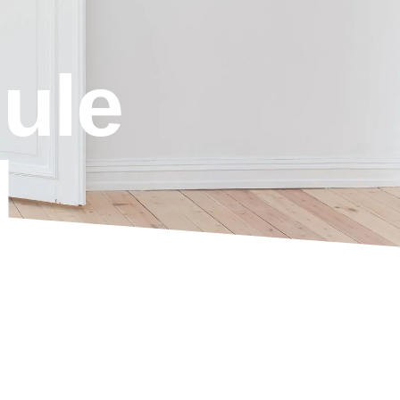
ule
d