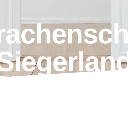
rachensch
Siegerlan