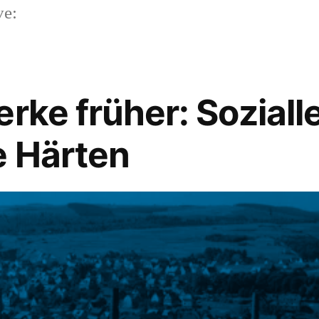
ve:
erke früher: Sozial
e Härten