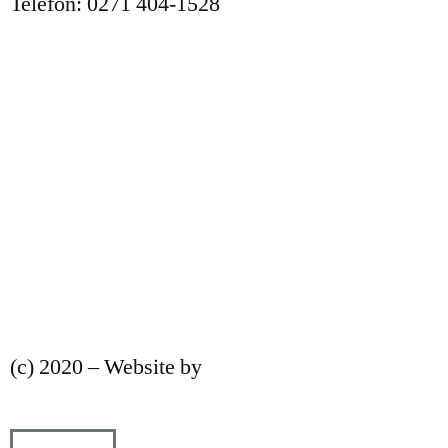
Telefon: 0271 404-1528
FAQ
Kontakt
Impressum
Datenschutz
Nutzungsbedingungen
(c) 2020 – Website by
strategiereich