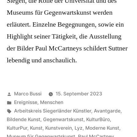
Siegen, die Rolle der Universität und des
Museums für Gegenwartskunst werden
erläutert. Einzelne Begegnungen, sowie ein
Highlight seiner Tätigkeit, die Ausstellung
der Bilder Paul McCartneys schildert Suttner
lebendig und anschaulich.
Marco Bussi
15. September 2023
Ereignisse
,
Menschen
Arbeitskreis Siegerländer Künstler
,
Avantgarde
,
Bildende Kunst
,
Gegenwartskunst
,
KulturBüro
,
KulturPur
,
Kunst
,
Kunstverein
,
Lyz
,
Moderne Kunst
,
Museum für Gegenwartskunst
,
Paul McCartney
,