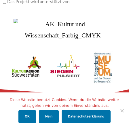
__ Das Projekt wird unterstützt von
Diese Website benutzt Cookies. Wenn du die Website weiter
nutzt, gehen wir von deinem Einverständnis aus.
Unser Siegen
OK
Nein
Datenschutzerklärung
c/o Siegerlandmuseum im Oberen Schloss
Oberes Schloss 2 / Burgstraße