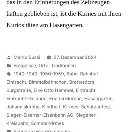
das in den Erinnerungen des Zeitzeugen
haften geblieben ist, ist die Kirmes mit ihren
Kuriositäten am Hasengarten.
Marco Bussi
27. Dezember 2024
Ereignisse
,
Orte
,
Traditionen
1940-1949
,
1950-1959
,
Bahn
,
Bahnhof
Eintracht
,
Bimmelbähnchen
,
Bretterdom
,
Burgstraße
,
Eike Otto Hammel
,
Eintracht
,
Eintracht-Gelände
,
Friedenskirche
,
Hasengarten
,
Johanniskirche
,
Kindheit
,
Kirmes
,
Schützenfest
,
Siegen-Eiserner-Eisenbahn AG
,
Siegener
Kreisbahn
,
Sommerkirmes
Schreibe einen Kommentar